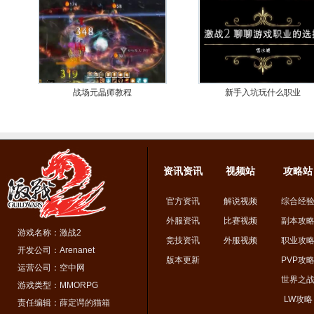
战场元晶师教程
新手入坑玩什么职业
资讯资讯
视频站
攻略站
官方资讯
解说视频
综合经
外服资讯
比赛视频
副本攻
游戏名称：激战2
竞技资讯
外服视频
职业攻
开发公司：Arenanet
版本更新
PVP攻
运营公司：空中网
世界之
游戏类型：MMORPG
LW攻略
责任编辑：薛定谔的猫箱