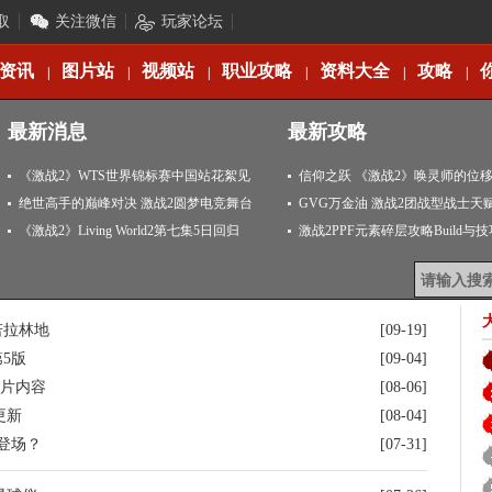
取
关注微信
玩家论坛
资讯
图片站
视频站
职业攻略
资料大全
攻略
|
|
|
|
|
|
最新消息
最新攻略
《激战2》WTS世界锦标赛中国站花絮见
信仰之跃 《激战2》唤灵师的位
闻
绝世高手的巅峰对决 激战2圆梦电竞舞台
GVG万金油 激战2团战型战士天
《激战2》Living World2第七集5日回归
激战2PPF元素碎层攻略Build与
若拉林地
[09-19]
5版
[09-04]
告片内容
[08-06]
更新
[08-04]
登场？
[07-31]