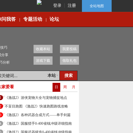
登录
注册
全站地图
你问我答
专题活动
论坛
|
|
移技巧
收藏本站
我要投稿
赋分享
游戏下载
领取礼包
技巧分析
本站
大家爱看
日
周
月
《激战2》游侠宠物大全与宠物捕捉地点
不盲目跑图 《激战2》快速跑图路线攻略
《激战2》各种武器合成方式——单手剑篇
《激战2》国服猎手0-400省钱冲级详细指南
《激战2》国服武器锻造0-400省钱冲级指南