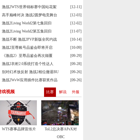
激战2WTS世界锦标赛中国站花絮
[12-11]
高手巅峰对决 激战2圆梦电竞舞台
[12-03]
激战2Living World2第七集回归
[12-02]
激战2Living World2第五集回归
[11-07]
激战不断 激战2PVP新版全民约战
[10-14]
激战2至尊账号品鉴会即将开启
[10-09]
《激战2》至尊品鉴会再次颠覆
[09-29]
激战2衣柜2.0系统打造个性达人
[09-28]
别对幻术放反射 激战2相位撤退BU
[09-26]
激战2WvW应用插件比赛获奖作品
[09-26]
游戏视频
比赛
解说
外服
WTS赛事品牌宣传片
ToL2总决赛APeX对
OBC