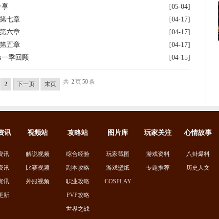
分享
[05-04]
》第七章
[04-17]
》第六章
[04-17]
》第五章
[04-17]
第一季回顾
[04-15]
共
2
页
50
条
2
下一页
末页
资讯
视频站
攻略站
图片库
玩家关注
心情故事
资讯
解说视频
综合经验
玩家截图
游戏资料
八卦爆料
资讯
比赛视频
副本攻略
游戏壁纸
专题推荐
历史人文
资讯
外服视频
职业攻略
COSPLAY
更新
PVP攻略
世界之战