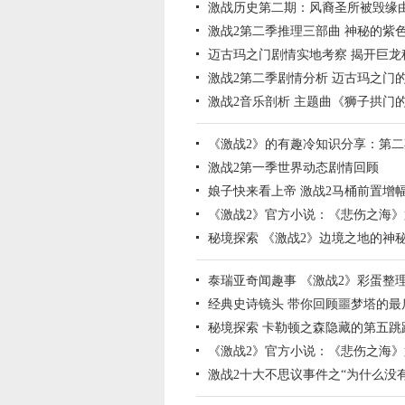
激战历史第二期：风裔圣所被毁缘
激战2第二季推理三部曲 神秘的紫
迈古玛之门剧情实地考察 揭开巨龙
激战2第二季剧情分析 迈古玛之门
激战2音乐剖析 主题曲《狮子拱门
《激战2》的有趣冷知识分享：第二
激战2第一季世界动态剧情回顾
娘子快来看上帝 激战2马桶前置增
《激战2》官方小说：《悲伤之海
秘境探索 《激战2》边境之地的神
泰瑞亚奇闻趣事 《激战2》彩蛋整
经典史诗镜头 带你回顾噩梦塔的最
秘境探索 卡勒顿之森隐藏的第五跳
《激战2》官方小说：《悲伤之海
激战2十大不思议事件之“为什么没有