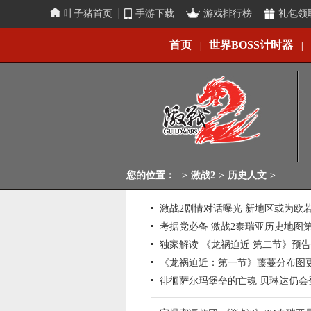
叶子猪首页
手游下载
游戏排行榜
礼包领
首页
世界BOSS计时器
|
|
您的位置：
>
激战2
>
历史人文
>
激战2剧情对话曝光 新地区或为欧
考据党必备 激战2泰瑞亚历史地图第
独家解读 《龙祸迫近 第二节》预
《龙祸迫近：第一节》藤蔓分布图
徘徊萨尔玛堡垒的亡魂 贝琳达仍会