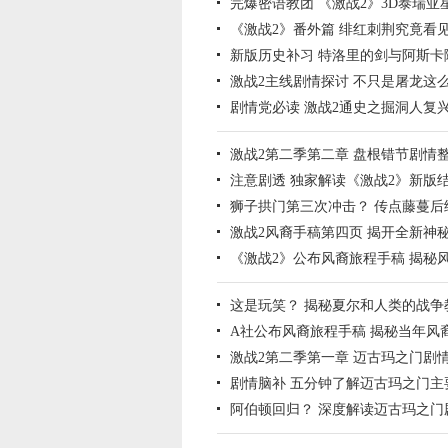
完爆密语教团 《激战2》3D泰瑞亚
《激战2》番外篇 绯红刺荆究竟看
新版历史补习 特洛里的剑与阿斯卡
激战2主线剧情探讨 不只是屠龙这
剧情党必读 激战2通史之掘洞人复
激战2第二季第二章 盘根错节剧情
注意剧透 独家解读《激战2》新版
狮子拱门第三次冲击？ 传点藤蔓后
激战2风裔手稿第四页 揭开全新神
《激战2》公布风裔旅程手稿 揭秘
这是玩笑？ 揭秘夏尔和人类的战争
A社公布风裔旅程手稿 揭秘当年风
激战2第二季第一章 迈古玛之门剧
剧情脑补 五分钟了解迈古玛之门主
阿伯顿回归？ 深度解读迈古玛之门