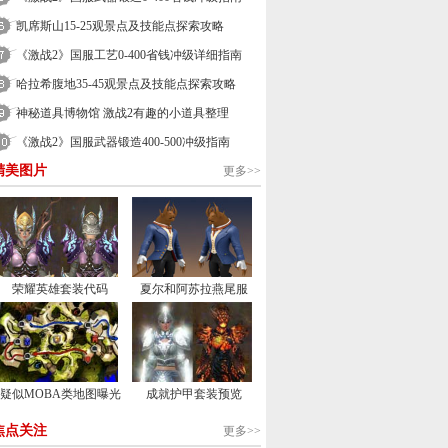
凯席斯山15-25观景点及技能点探索攻略
《激战2》国服工艺0-400省钱冲级详细指南
哈拉希腹地35-45观景点及技能点探索攻略
神秘道具博物馆 激战2有趣的小道具整理
《激战2》国服武器锻造400-500冲级指南
精美图片
更多>>
荣耀英雄套装代码
夏尔和阿苏拉燕尾服
疑似MOBA类地图曝光
成就护甲套装预览
焦点关注
更多>>