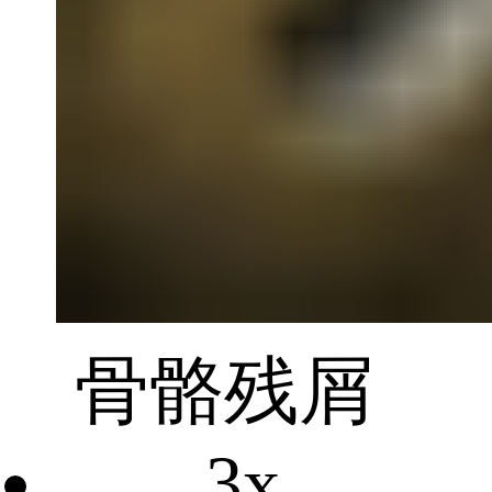
骨骼残屑
3x