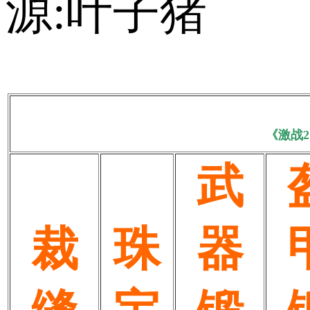
源:叶子猪
《激战
武
裁
珠
器