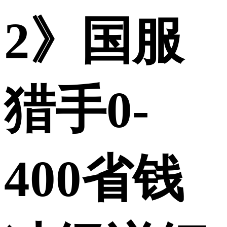
2》国服
猎手0-
400省钱