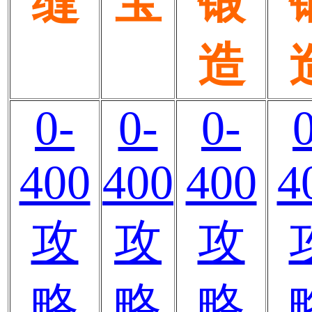
缝
宝
锻
造
0-
0-
0-
400
400
400
4
攻
攻
攻
略
略
略