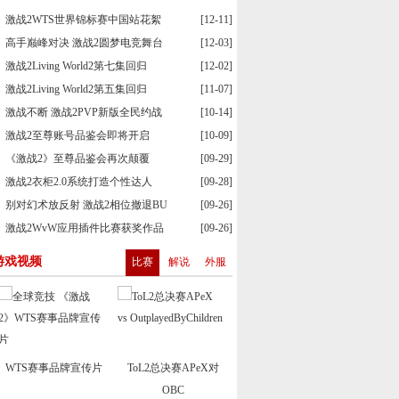
激战2WTS世界锦标赛中国站花絮
[12-11]
高手巅峰对决 激战2圆梦电竞舞台
[12-03]
激战2Living World2第七集回归
[12-02]
激战2Living World2第五集回归
[11-07]
激战不断 激战2PVP新版全民约战
[10-14]
激战2至尊账号品鉴会即将开启
[10-09]
《激战2》至尊品鉴会再次颠覆
[09-29]
激战2衣柜2.0系统打造个性达人
[09-28]
别对幻术放反射 激战2相位撤退BU
[09-26]
激战2WvW应用插件比赛获奖作品
[09-26]
游戏视频
比赛
解说
外服
WTS赛事品牌宣传片
ToL2总决赛APeX对
OBC