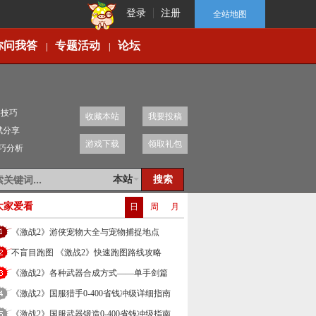
登录
注册
全站地图
你问我答
专题活动
论坛
|
|
移技巧
收藏本站
我要投稿
赋分享
游戏下载
领取礼包
技巧分析
本站
大家爱看
日
周
月
《激战2》游侠宠物大全与宠物捕捉地点
不盲目跑图 《激战2》快速跑图路线攻略
《激战2》各种武器合成方式——单手剑篇
《激战2》国服猎手0-400省钱冲级详细指南
《激战2》国服武器锻造0-400省钱冲级指南