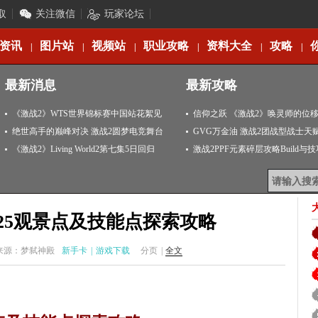
取
关注微信
玩家论坛
资讯
图片站
视频站
职业攻略
资料大全
攻略
|
|
|
|
|
|
最新消息
最新攻略
《激战2》WTS世界锦标赛中国站花絮见
信仰之跃 《激战2》唤灵师的位
闻
绝世高手的巅峰对决 激战2圆梦电竞舞台
GVG万金油 激战2团战型战士天
《激战2》Living World2第七集5日回归
激战2PPF元素碎层攻略Build与
-25观景点及技能点探索攻略
来源：梦弑神殿
新手卡
|
游戏下载
分页
|
全文