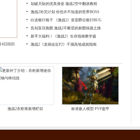
划破天际的优美身姿 激战2空中翻滚教程
激战2补完计划 你也许不知道的世界BOSS
白送银行格子 《激战2》皇室爵位银行BUG
告别盲目跑图 激战2不断层的刷图练级之路
新手大福利！《激战2》生存指南教学篇
月4日回归
激战2《龙祸迫近P2》干涸高地成就指南
激战2衣柜将新增栏目
标准敌人模型 PVP盔甲