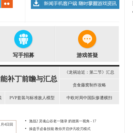
写手招募
游戏答疑
《龙祸迫近：第二节》汇总
功能补丁前瞻与汇总
贪食藤窝制作攻略
装
PVP套装与标准敌人模型
中欧对局中国队惨遭横扫
激战2 灵魂山谷老一随录 奶德第一视角 - 17
操盘手必备技能 教你开启伊凡咬刃模式