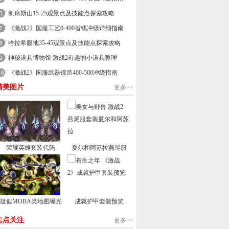
凯席斯山15-25观景点及技能点探索攻略
《激战2》国服工艺0-400省钱冲级详细指南
哈拉希腹地35-45观景点及技能点探索攻略
神秘道具博物馆 激战2有趣的小道具整理
《激战2》国服武器锻造400-500冲级指南
精美图片
更多>>
荣耀英雄套装代码
夏尔和阿苏拉燕尾服
疑似MOBA类地图曝光
成就护甲套装预览
焦点关注
更多>>