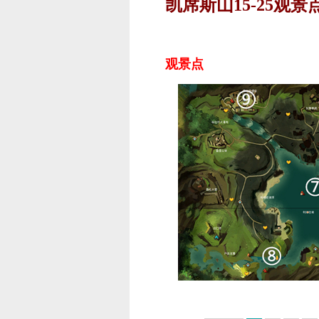
凯席斯山15-25观
观景点