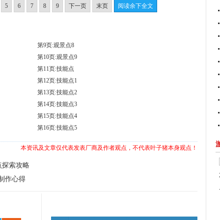
5
6
7
8
9
下一页
末页
阅读余下全文
第9页:观景点8
第10页:观景点9
第11页:技能点
第12页:技能点1
第13页:技能点2
第14页:技能点3
第15页:技能点4
第16页:技能点5
本资讯及文章仅代表发表厂商及作者观点，不代表叶子猪本身观点！
点探索攻略
制作心得