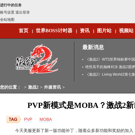
进行中的任务
账号设置
退出登录
全站地图
首页
世界BOSS计时器
资讯
图片站
视频站
|
|
|
|
最新消息
《激战2》WTS世界锦标赛中
闻
绝世高手的巅峰对决 激战2圆
《激战2》Living World2第
您的位置：
>
激战2
>
外服资讯
>
PVP新模式是MOBA？激战2新
PVP
MOBA
今天美服更新了新一版功能补丁，随着众多新功能和奖励的加入，