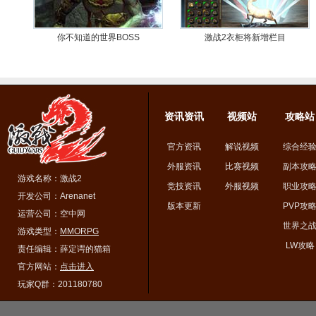
你不知道的世界BOSS
激战2衣柜将新增栏目
资讯资讯
视频站
攻略站
官方资讯
解说视频
综合经
外服资讯
比赛视频
副本攻
游戏名称：激战2
竞技资讯
外服视频
职业攻
开发公司：Arenanet
版本更新
PVP攻
运营公司：空中网
世界之
游戏类型：
MMORPG
LW攻略
责任编辑：薛定谔的猫箱
官方网站：
点击进入
玩家Q群：201180780