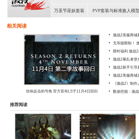
万圣节巫妖套装
PVP套装与标准敌人模
相关阅读
激战2美服商城
无等级限制！ 
限时福利 激战
激战2暴乱者堡
激战2新手引导
激战2美服商城
《激战2》制作
吹响反击的号角 官方宣布LS于11月4日回归
数据挖掘：激战
推荐阅读