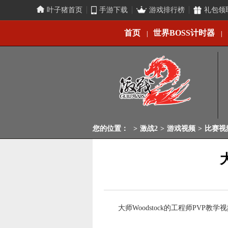
叶子猪首页
手游下载
游戏排行榜
礼包领
首页
世界BOSS计时器
|
|
您的位置：
>
激战2
>
游戏视频
>
比赛视
大师Woodstock的工程师PVP