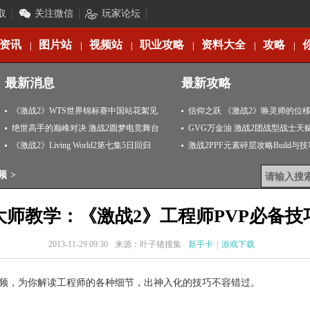
取
关注微信
玩家论坛
资讯
图片站
视频站
职业攻略
资料大全
攻略
|
|
|
|
|
|
最新消息
最新攻略
《激战2》WTS世界锦标赛中国站花絮见
信仰之跃 《激战2》唤灵师的位
闻
绝世高手的巅峰对决 激战2圆梦电竞舞台
GVG万金油 激战2团战型战士天
《激战2》Living World2第七集5日回归
激战2PPF元素碎层攻略Build与
频
>
大师教学：《激战2》工程师PVP必备技
2013-11-29 09:30
来源：叶子猪搜集
新手卡
|
游戏下载
教学视频，为你解读工程师的各种细节，出神入化的技巧不容错过。