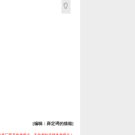
[编辑：薛定谔的猫箱]