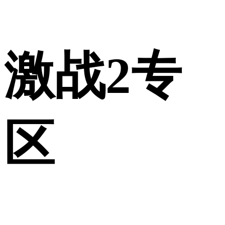
激战2专
区