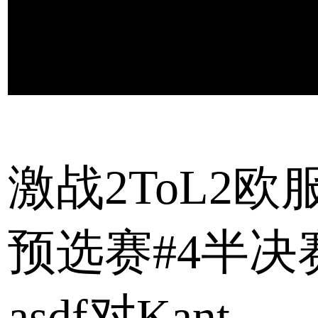
激战2ToL2欧
预选赛#4半决
asdf对Kant