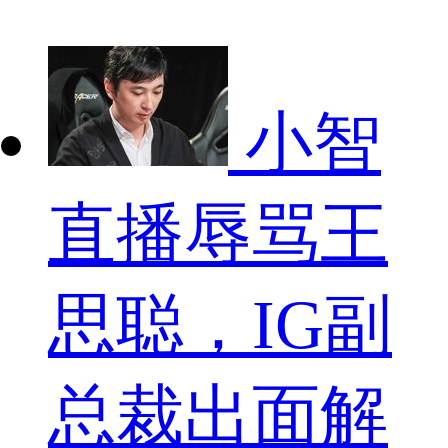
小智
直播辱骂王
思聪，IG副
总裁出面解