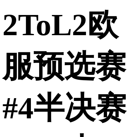
2ToL2欧
服预选赛
#4半决赛