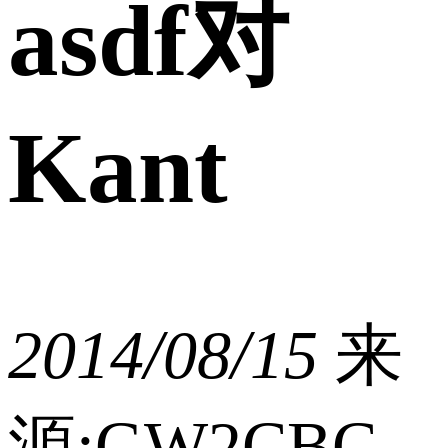
asdf对
Kant
2014/08/15
来
源:GW2CBC