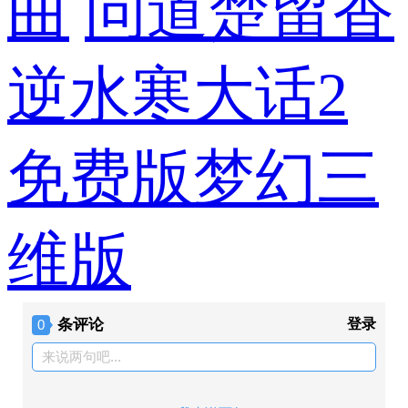
曲
问道
楚留香
逆水寒
大话2
免费版
梦幻三
维版
条评论
登录
0
来说两句吧...