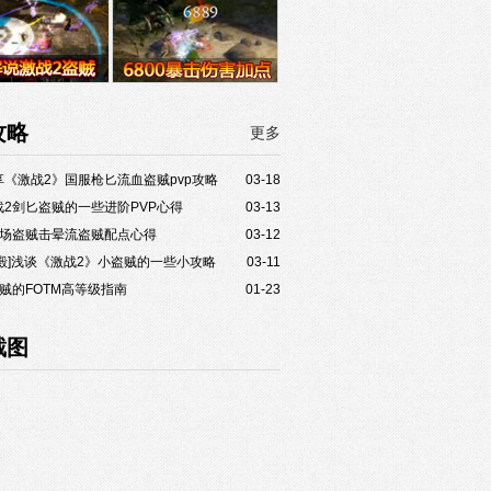
攻略
更多
享《激战2》国服枪匕流血盗贼pvp攻略
03-18
战2剑匕盗贼的一些进阶PVP心得
03-13
战场盗贼击晕流盗贼配点心得
03-12
殿]浅谈《激战2》小盗贼的一些小攻略
03-11
贼的FOTM高等级指南
01-23
截图