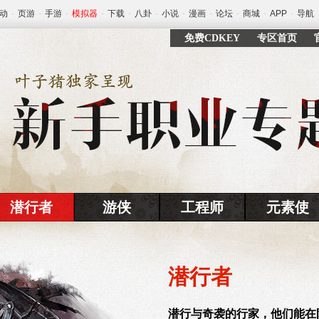
动
-
页游
-
手游
-
模拟器
-
下载
-
八卦
-
小说
-
漫画
-
论坛
-
商城
-
APP
-
导航
免费CDKEY
专区首页
潜行者
游侠
工程师
元素使
潜行者
潜行与奇袭的行家，他们能在