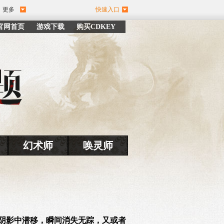
更多
快速入口
官网首页
游戏下载
购买CDKEY
幻术师
唤灵师
阴影中潜移，瞬间消失无踪，又或者