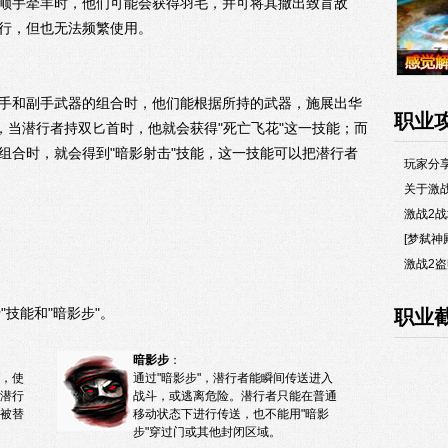
顺手牵羊时，他们可能会获得羽毛，并可将其撒出致盲敌
行，但也无法频繁使用。
手和副手武器的组合时，他们能根据所持的武器，施展出华
职业
说，当潜行者持双匕首时，他就会获得"死亡飞花"这一技能；而
组合时，就会得到"暗影射击"技能，这一技能可以把潜行者
玩家分
关于激
激战2
[梦弑神
激战2盗
技能和"暗影步"。
职业
暗影步
：
，使
通过"暗影步"，潜行者能瞬间传送进入
潜行
战斗，或逃离危险。潜行者只能在普通
被替
移动状态下进行传送，也不能用"暗影
步"穿过门或其他封闭区域。