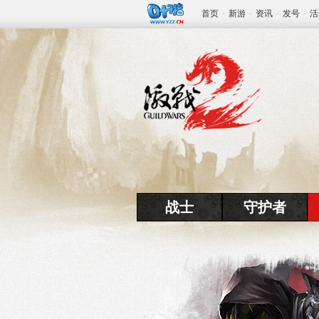
首页
-
新游
-
资讯
-
发号
-
活
战士
守护者
www.yzz.cn