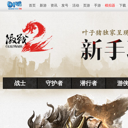
首页
-
新游
-
资讯
-
发号
-
活动
-
页游
-
手游
-
模拟器
-
下载
战士
守护者
潜行者
游
www.yzz.cn