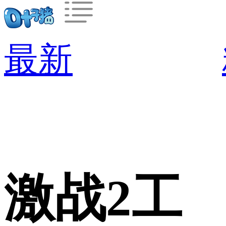
最新
激战2工