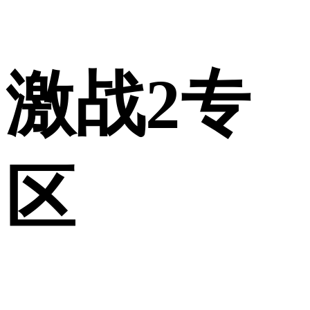
激战2专
区