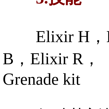
Elixir H，El
B，Elixir R，
Grenade kit