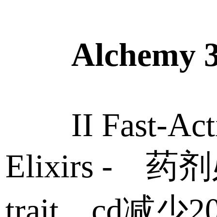
Alchemy 
II Fast-Act
Elixirs - 
trait，cd减少