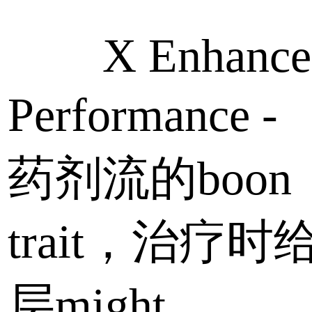
X Enhance
Performance
药剂流的boon
trait，治疗时
层might。