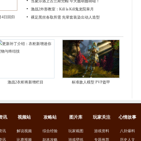
当夏尔遇上古兰斯兜帽 今天蠢萌蠢萌哒！
激战2外形教室：Kill la Kill鬼龙院皐月
月4日回归
裸足黑丝各取所需 先辈套装染出动人造型
激战2衣柜将新增栏目
标准敌人模型 PVP盔甲
资讯
视频站
攻略站
图片库
玩家关注
心情故事
资讯
解说视频
综合经验
玩家截图
游戏资料
八卦爆料
资讯
比赛视频
副本攻略
游戏壁纸
专题推荐
历史人文