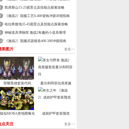
凯席斯山15-25观景点及技能点探索攻略
《激战2》国服工艺0-400省钱冲级详细指南
哈拉希腹地35-45观景点及技能点探索攻略
神秘道具博物馆 激战2有趣的小道具整理
《激战2》国服武器锻造400-500冲级指南
精美图片
更多>>
荣耀英雄套装代码
夏尔和阿苏拉燕尾服
疑似MOBA类地图曝光
成就护甲套装预览
焦点关注
更多>>