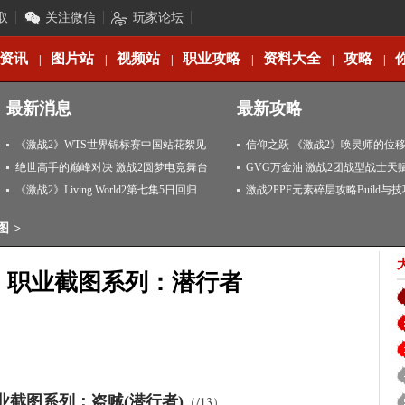
取
关注微信
玩家论坛
资讯
图片站
视频站
职业攻略
资料大全
攻略
|
|
|
|
|
|
最新消息
最新攻略
《激战2》WTS世界锦标赛中国站花絮见
信仰之跃 《激战2》唤灵师的位
闻
绝世高手的巅峰对决 激战2圆梦电竞舞台
GVG万金油 激战2团战型战士天
《激战2》Living World2第七集5日回归
激战2PPF元素碎层攻略Build与
图
>
》职业截图系列：潜行者
业截图系列：盗贼(潜行者)
（
/13）