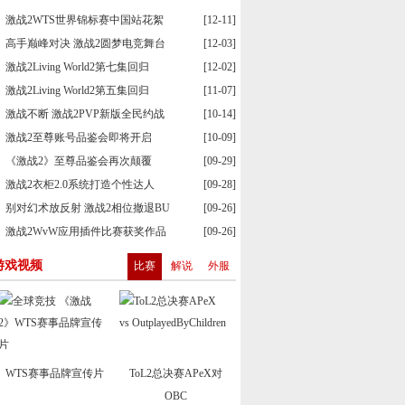
激战2WTS世界锦标赛中国站花絮
[12-11]
高手巅峰对决 激战2圆梦电竞舞台
[12-03]
激战2Living World2第七集回归
[12-02]
激战2Living World2第五集回归
[11-07]
激战不断 激战2PVP新版全民约战
[10-14]
激战2至尊账号品鉴会即将开启
[10-09]
《激战2》至尊品鉴会再次颠覆
[09-29]
激战2衣柜2.0系统打造个性达人
[09-28]
别对幻术放反射 激战2相位撤退BU
[09-26]
激战2WvW应用插件比赛获奖作品
[09-26]
游戏视频
比赛
解说
外服
WTS赛事品牌宣传片
ToL2总决赛APeX对
OBC