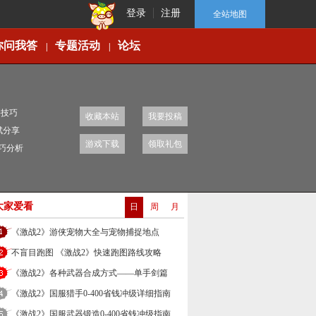
登录
注册
全站地图
你问我答
专题活动
论坛
|
|
移技巧
收藏本站
我要投稿
赋分享
游戏下载
领取礼包
技巧分析
大家爱看
日
周
月
《激战2》游侠宠物大全与宠物捕捉地点
不盲目跑图 《激战2》快速跑图路线攻略
《激战2》各种武器合成方式——单手剑篇
《激战2》国服猎手0-400省钱冲级详细指南
《激战2》国服武器锻造0-400省钱冲级指南