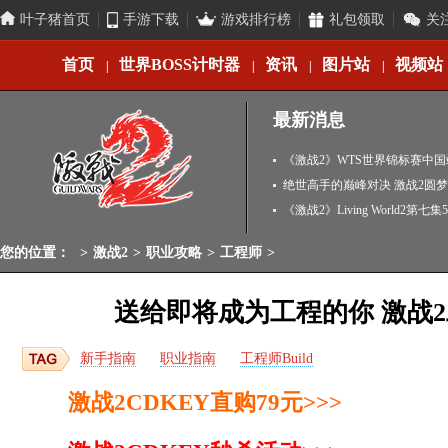
叶子猪首页
手游下载
游戏排行榜
礼包领取
关
首页
世界BOSS计时器
资讯
图片站
视频站
|
|
|
|
最新消息
《激战2》WTS世界锦标赛中
闻
绝世高手的巅峰对决 激战2圆
《激战2》Living World2第七
您的位置：
>
激战2
>
职业攻略
>
工程师
>
送给即将成为工程的你 激战
新手指南
职业指南
工程师Build
激战2CDKEY直购79元>>>