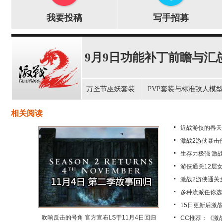
我要投稿
写手招募
9月9日功能补丁前瞻与汇
万圣节巫妖套装
PVP套装与标准敌人模
相关阅读
近战游侠的春天
激战2游侠暴击
生存力极强 激战
游侠通关12层
激战2游侠通关
多种流派任你选
15日更新后激
吹响反击的号角 官方宣布LS于11月4日回归
CC推荐：《激