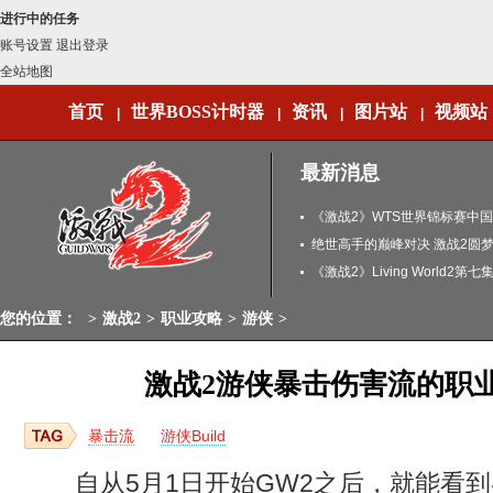
进行中的任务
账号设置
退出登录
全站地图
首页
世界BOSS计时器
资讯
图片站
视频站
|
|
|
|
最新消息
《激战2》WTS世界锦标赛中
闻
绝世高手的巅峰对决 激战2圆
《激战2》Living World2第
您的位置：
>
激战2
>
职业攻略
>
游侠
>
激战2游侠暴击伤害流的职
暴击流
游侠Build
自从5月1日开始GW2之后，就能看到