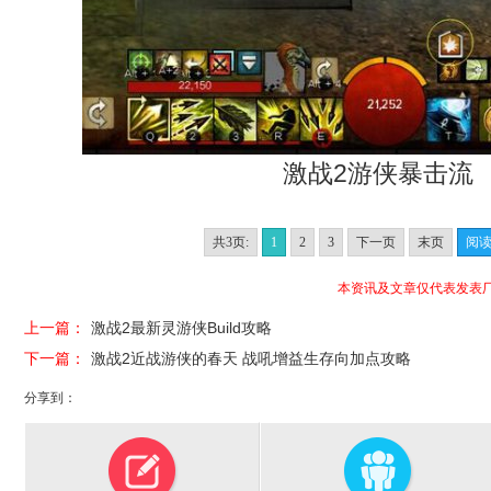
激战2游侠暴击流
共3页:
1
2
3
下一页
末页
阅
本资讯及文章仅代表发表
上一篇：
激战2最新灵游侠Build攻略
下一篇：
激战2近战游侠的春天 战吼增益生存向加点攻略
分享到：