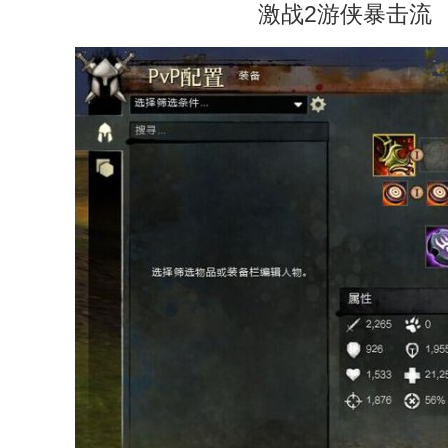
激战2游侠暴击流