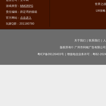
运营公司：空中网
世界之
游戏类型：
MMORPG
LW攻略
责任编辑：薛定谔的猫箱
官方网站：
点击进入
玩家Q群：201180780
关于我们
|
联系我们
|
人
版权所有©
广州市利铭广告有限公司
粤ICP备09126403号
|
增值电信业务许可：粤B2-2024