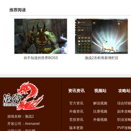
推荐阅读
你不知道的世界BOSS
激战2衣柜将新增栏目
资讯资讯
视频站
攻略站
官方资讯
解说视频
综合经
外服资讯
比赛视频
副本攻
游戏名称：激战2
竞技资讯
外服视频
职业攻
开发公司：Arenanet
版本更新
PVP攻