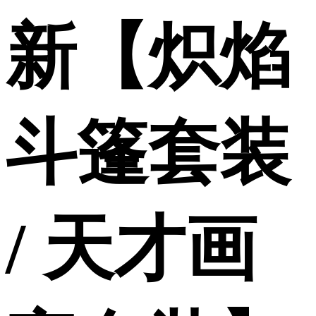
新【炽焰
斗篷套装
/ 天才画