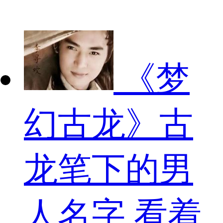
《梦
幻古龙》古
龙笔下的男
人名字 看着