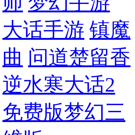
师
梦幻手游
大话手游
镇魔
曲
问道
楚留香
逆水寒
大话2
免费版
梦幻三