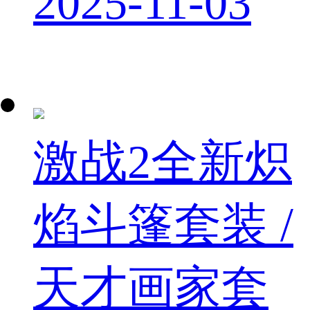
2025-11-03
激战2全新炽
焰斗篷套装 /
天才画家套