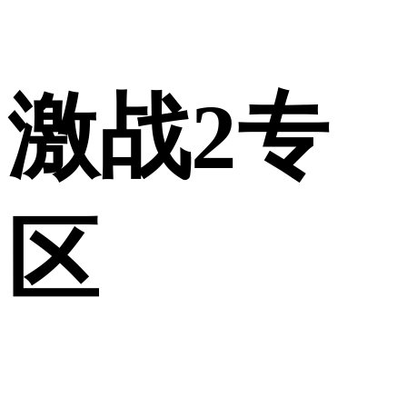
激战2专
区