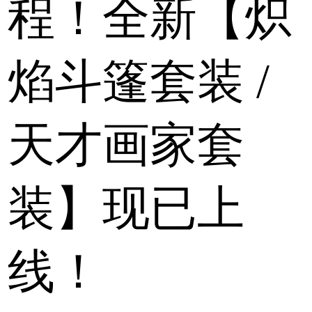
程！全新【炽
焰斗篷套装 /
天才画家套
装】现已上
线！