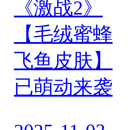
《激战2》
【毛绒蜜蜂
飞鱼皮肤】
已萌动来袭