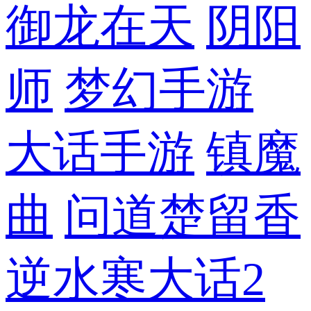
御龙在天
阴阳
师
梦幻手游
大话手游
镇魔
曲
问道
楚留香
逆水寒
大话2