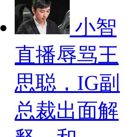
小智
直播辱骂王
思聪，IG副
总裁出面解