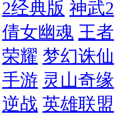
2经典版
神武2
倩女幽魂
王者
荣耀
梦幻诛仙
手游
灵山奇缘
逆战
英雄联盟