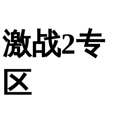
激战2专
区