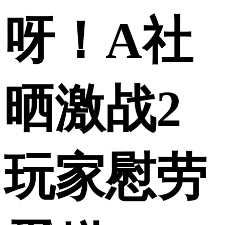
呀！A社
晒激战2
玩家慰劳