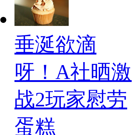
垂涎欲滴
呀！A社晒激
战2玩家慰劳
蛋糕