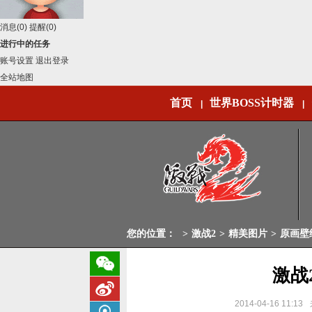
消息
(0)
提醒
(0)
进行中的任务
账号设置
退出登录
全站地图
首页
世界BOSS计时器
|
|
您的位置：
>
激战2
>
精美图片
>
原画壁
激战
2014-04-16 11:13