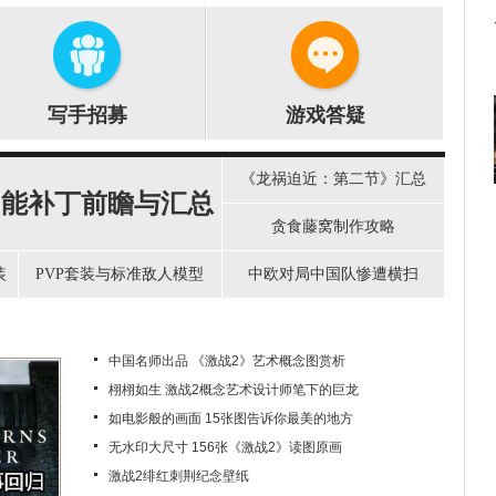
写手招募
游戏答疑
《龙祸迫近：第二节》汇总
功能补丁前瞻与汇总
贪食藤窝制作攻略
装
PVP套装与标准敌人模型
中欧对局中国队惨遭横扫
中国名师出品 《激战2》艺术概念图赏析
栩栩如生 激战2概念艺术设计师笔下的巨龙
如电影般的画面 15张图告诉你最美的地方
无水印大尺寸 156张《激战2》读图原画
激战2绯红刺荆纪念壁纸