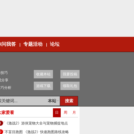
你问我答
专题活动
论坛
|
|
移技巧
收藏本站
我要投稿
赋分享
游戏下载
领取礼包
技巧分析
本站
大家爱看
日
周
月
《激战2》游侠宠物大全与宠物捕捉地点
不盲目跑图 《激战2》快速跑图路线攻略