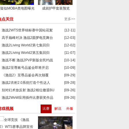
疑似MOBA类地图曝光
成就护甲套装预览
焦点关注
更多>>
激战2WTS世界锦标赛中国站花絮
[12-11]
高手巅峰对决 激战2圆梦电竞舞台
[12-03]
激战2Living World2第七集回归
[12-02]
激战2Living World2第五集回归
[11-07]
激战不断 激战2PVP新版全民约战
[10-14]
激战2至尊账号品鉴会即将开启
[10-09]
《激战2》至尊品鉴会再次颠覆
[09-29]
激战2衣柜2.0系统打造个性达人
[09-28]
别对幻术放反射 激战2相位撤退BU
[09-26]
激战2WvW应用插件比赛获奖作品
[09-26]
游戏视频
比赛
解说
外服