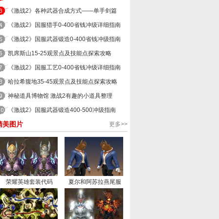
《激战2》各种武器合成方式——单手剑篇
《激战2》国服猎手0-400省钱冲级详细指南
《激战2》国服武器锻造0-400省钱冲级指南
凯席斯山15-25观景点及技能点探索攻略
《激战2》国服工艺0-400省钱冲级详细指南
哈拉希腹地35-45观景点及技能点探索攻略
神秘道具博物馆 激战2有趣的小道具整理
《激战2》国服武器锻造400-500冲级指南
精美图片
更多>>
荣耀英雄套装代码
夏尔和阿苏拉燕尾服