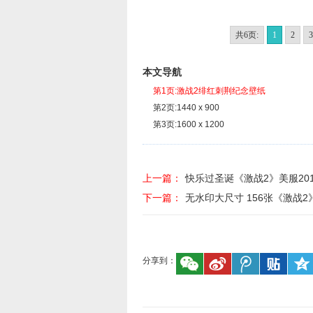
共6页:
1
2
3
本文导航
第1页:激战2绯红刺荆纪念壁纸
第2页:1440 x 900
第3页:1600 x 1200
上一篇：
快乐过圣诞《激战2》美服20
下一篇：
无水印大尺寸 156张《激战
分享到：