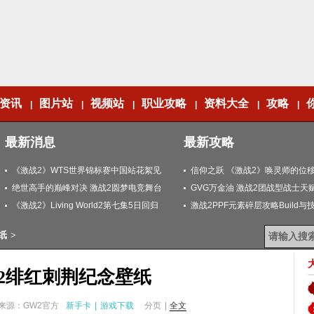
资讯
图片站
视频站
职业攻略
资料大全
攻略
|
|
|
|
|
|
最新消息
最新攻略
《激战2》WTS世界锦标赛中国站花絮见
信仰之跃 《激战2》唤灵师的位
闻
绝世高手的巅峰对决 激战2圆梦电竞舞台
GVG万金油 激战2团战型战士天
《激战2》Living World2第七集5日回归
激战2PPF元素碎层攻略Build与
纸
>
2绯红刺荆纪念壁纸
来源：GW2官方
新手卡
|
游戏下载
分页
|
全文