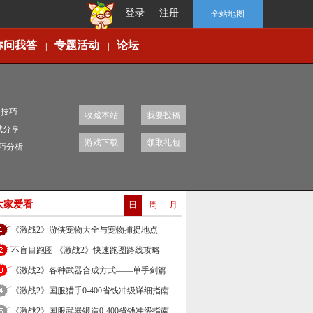
登录
注册
全站地图
你问我答
专题活动
论坛
|
|
移技巧
收藏本站
我要投稿
赋分享
游戏下载
领取礼包
技巧分析
大家爱看
日
周
月
《激战2》游侠宠物大全与宠物捕捉地点
不盲目跑图 《激战2》快速跑图路线攻略
《激战2》各种武器合成方式——单手剑篇
《激战2》国服猎手0-400省钱冲级详细指南
《激战2》国服武器锻造0-400省钱冲级指南