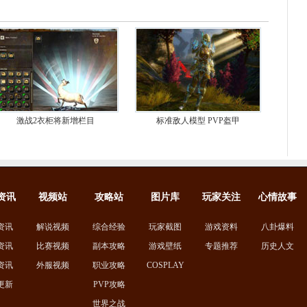
激战2衣柜将新增栏目
标准敌人模型 PVP盔甲
资讯
视频站
攻略站
图片库
玩家关注
心情故事
资讯
解说视频
综合经验
玩家截图
游戏资料
八卦爆料
资讯
比赛视频
副本攻略
游戏壁纸
专题推荐
历史人文
资讯
外服视频
职业攻略
COSPLAY
更新
PVP攻略
世界之战