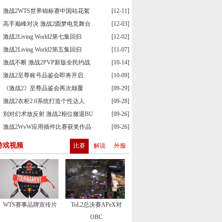
激战2WTS世界锦标赛中国站花絮
[12-11]
高手巅峰对决 激战2圆梦电竞舞台
[12-03]
激战2Living World2第七集回归
[12-02]
激战2Living World2第五集回归
[11-07]
激战不断 激战2PVP新版全民约战
[10-14]
激战2至尊账号品鉴会即将开启
[10-09]
《激战2》至尊品鉴会再次颠覆
[09-29]
激战2衣柜2.0系统打造个性达人
[09-28]
别对幻术放反射 激战2相位撤退BU
[09-26]
激战2WvW应用插件比赛获奖作品
[09-26]
游戏视频
比赛
解说
外服
WTS赛事品牌宣传片
ToL2总决赛APeX对
OBC