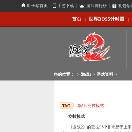
叶子猪首页
手游下载
游戏排行榜
礼包领
首页
世界BOSS计时器
|
|
您的位置：
>
激战2
>
游戏资料
>
激战2竞技模式
竞技模式
《激战2》的竞技PVP非常易于上手