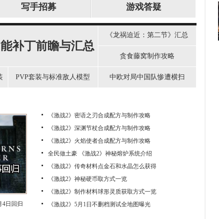
写手招募
游戏答疑
《龙祸迫近：第二节》汇总
功能补丁前瞻与汇总
贪食藤窝制作攻略
装
PVP套装与标准敌人模型
中欧对局中国队惨遭横扫
《激战2》密语之刃合成配方与制作攻略
《激战2》深渊节杖合成配方与制作攻略
《激战2》火焰使者合成配方与制作攻略
全民做土豪 《激战2》神秘熔炉系统介绍
《激战2》传奇材料点金石和水晶怎么获得
《激战2》神秘硬币取方式一览
《激战2》制作材料球形灵质获取方式一览
月4日回归
《激战2》5月1日不删档测试全地图曝光