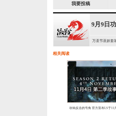
我要投稿
9月9日
万圣节巫妖套
相关阅读
吹响反击的号角 官方宣布LS于11