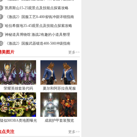
凯席斯山15-25观景点及技能点探索攻略
《激战2》国服工艺0-400省钱冲级详细指南
哈拉希腹地35-45观景点及技能点探索攻略
神秘道具博物馆 激战2有趣的小道具整理
《激战2》国服武器锻造400-500冲级指南
精美图片
更多>>
荣耀英雄套装代码
夏尔和阿苏拉燕尾服
疑似MOBA类地图曝光
成就护甲套装预览
焦点关注
更多>>