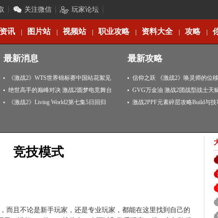
取
关注微信
玩家论坛
资讯
图片站
视频站
职业攻略
资料大全
攻略
|
|
|
|
|
|
最新消息
最新攻略
《激战2》WTS世界锦标赛中国站花絮见
信仰之跃 《激战2》唤灵师的位
闻
绝世高手的巅峰对决 激战2圆梦电竞舞台
GVG万金油 激战2团战型战士天
《激战2》Living World2第七集5日回归
激战2PPF元素碎层攻略Build与
竞技模式
，而且不论是新手玩家，还是专业玩家，都能在这里找到自己的