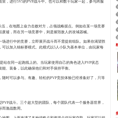
里，进行5V5的PVP战斗中。也可以和数千玩家一起，参与跨服
伍，在地图上奋力击败对方，占领战略据点。例如在某一场竞赛
船废墟，而在另一场竞赛中，则是摧毁敌人的攻城器械。
场进行中的竞赛，立即展开战斗而不需提前组队。如果你渴望胜
，可以加入锦标赛模式。此模式以5人小队为基本单位，由玩家每
是站在同一起跑线上的。当玩家使用自己的角色进入PVP状态
技能、装备，以此确保他们和对手保持平衡。
时可以参与。有趣、轻松的PVP竞技体验已经准备好了，只等
VP战斗。三个超大型的团队，每个团队代表一个服务器世界，
标而激战数周。
地图。上面布满了各种战略点和资源点供玩家夺取。玩家可以组