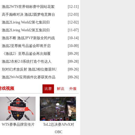
激战2WTS世界锦标赛中国站花絮
[12-11]
高手巅峰对决 激战2圆梦电竞舞台
[12-03]
激战2Living World2第七集回归
[12-02]
激战2Living World2第五集回归
[11-07]
激战不断 激战2PVP新版全民约战
[10-14]
激战2至尊账号品鉴会即将开启
[10-09]
《激战2》至尊品鉴会再次颠覆
[09-29]
激战2衣柜2.0系统打造个性达人
[09-28]
别对幻术放反射 激战2相位撤退BU
[09-26]
激战2WvW应用插件比赛获奖作品
[09-26]
游戏视频
比赛
解说
外服
WTS赛事品牌宣传片
ToL2总决赛APeX对
OBC