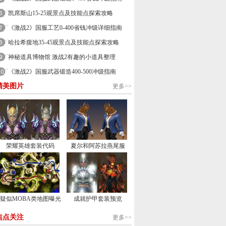
凯席斯山15-25观景点及技能点探索攻略
《激战2》国服工艺0-400省钱冲级详细指南
哈拉希腹地35-45观景点及技能点探索攻略
神秘道具博物馆 激战2有趣的小道具整理
《激战2》国服武器锻造400-500冲级指南
精美图片
更多>>
荣耀英雄套装代码
夏尔和阿苏拉燕尾服
疑似MOBA类地图曝光
成就护甲套装预览
焦点关注
更多>>