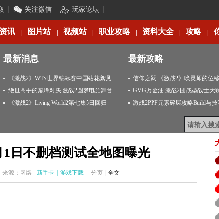
取
关注微信
玩家论坛
资讯
图片站
视频站
职业攻略
资料大全
攻略
|
|
|
|
|
|
最新消息
最新攻略
《激战2》WTS世界锦标赛中国站花絮见
信仰之跃 《激战2》唤灵师的位
闻
绝世高手的巅峰对决 激战2圆梦电竞舞台
GVG万金油 激战2团战型战士天
《激战2》Living World2第七集5日回归
激战2PPF元素碎层攻略Build与
月1日不删档测试全地图曝光
来源：网络
新手卡
|
游戏下载
分页
|
全文