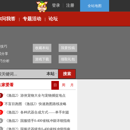
登录
注册
全站地图
你问我答
专题活动
论坛
|
|
移技巧
收藏本站
我要投稿
赋分享
游戏下载
领取礼包
技巧分析
本站
大家爱看
日
周
月
《激战2》游侠宠物大全与宠物捕捉地点
不盲目跑图 《激战2》快速跑图路线攻略
《激战2》各种武器合成方式——单手剑篇
《激战2》国服猎手0-400省钱冲级详细指南
《激战2》国服武器锻造0-400省钱冲级指南