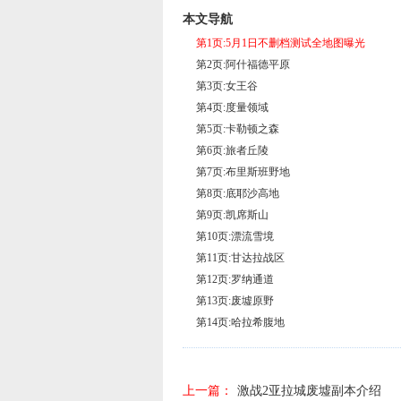
本文导航
第1页:5月1日不删档测试全地图曝光
第2页:阿什福德平原
第3页:女王谷
第4页:度量领域
第5页:卡勒顿之森
第6页:旅者丘陵
第7页:布里斯班野地
第8页:底耶沙高地
第9页:凯席斯山
第10页:漂流雪境
第11页:甘达拉战区
第12页:罗纳通道
第13页:废墟原野
第14页:哈拉希腹地
上一篇：
激战2亚拉城废墟副本介绍