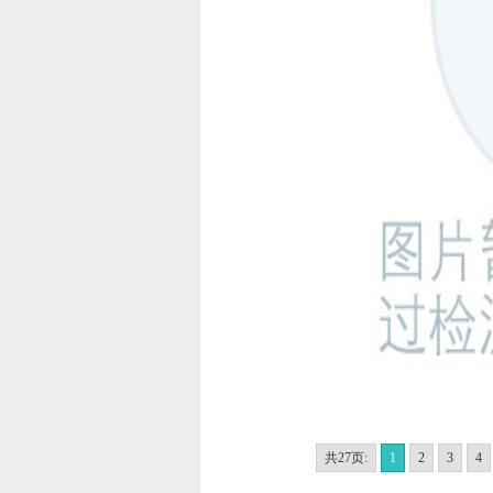
共27页:
1
2
3
4