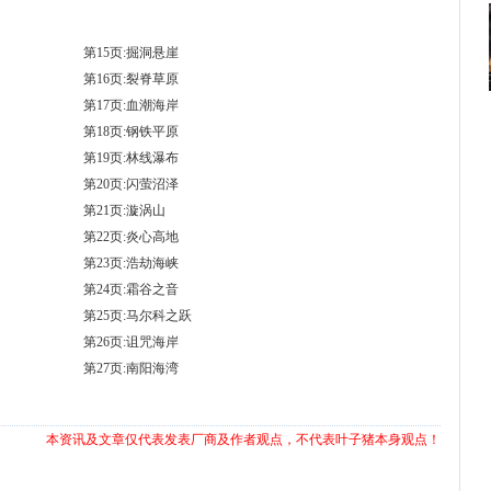
第15页:掘洞悬崖
第16页:裂脊草原
第17页:血潮海岸
第18页:钢铁平原
第19页:林线瀑布
第20页:闪萤沼泽
第21页:漩涡山
第22页:炎心高地
第23页:浩劫海峡
第24页:霜谷之音
第25页:马尔科之跃
第26页:诅咒海岸
第27页:南阳海湾
本资讯及文章仅代表发表厂商及作者观点，不代表叶子猪本身观点！