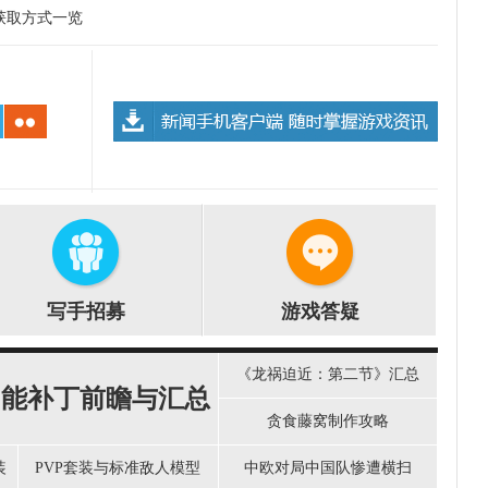
获取方式一览
写手招募
游戏答疑
《龙祸迫近：第二节》汇总
功能补丁前瞻与汇总
贪食藤窝制作攻略
装
PVP套装与标准敌人模型
中欧对局中国队惨遭横扫