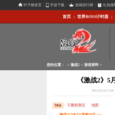
叶子猪首页
手游下载
游戏排行榜
礼包领
首页
世界BOSS计时器
|
|
您的位置：
>
激战2
>
游戏资料
>
《激战2》5
2014-04-16 15:06
不删档测试
地图
激战2CDKEY直购79元>>>