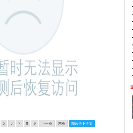
5
6
7
8
9
下一页
末页
阅读余下全文