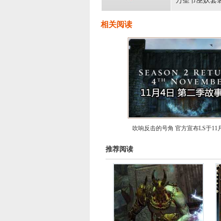
万圣节巫妖套
相关阅读
吹响反击的号角 官方宣布LS于11
推荐阅读