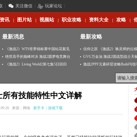
取
关注微信
玩家论坛
资讯
图片站
视频站
职业攻略
资料大全
攻略
|
|
|
|
|
|
最新消息
最新攻略
《激战2》WTS世界锦标赛中国站花絮见
信仰之跃 《激战2》唤灵师的位
闻
绝世高手的巅峰对决 激战2圆梦电竞舞台
GVG万金油 激战2团战型战士天
《激战2》Living World2第七集5日回归
激战2PPF元素碎层攻略Build与
士所有技能特性中文详解
 09:28
来源：网络
新手卡
|
游戏下载