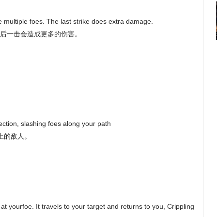
 multiple foes. The last strike does extra damage.
最后一击会造成更多的伤害。
rection, slashing foes along your path
上的敌人。
t yourfoe. It travels to your target and returns to you, Crippling