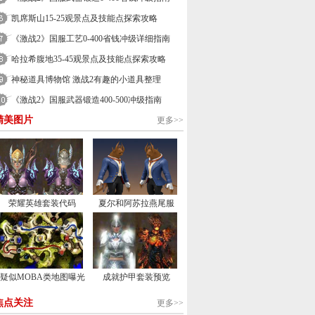
凯席斯山15-25观景点及技能点探索攻略
《激战2》国服工艺0-400省钱冲级详细指南
哈拉希腹地35-45观景点及技能点探索攻略
神秘道具博物馆 激战2有趣的小道具整理
《激战2》国服武器锻造400-500冲级指南
精美图片
更多>>
荣耀英雄套装代码
夏尔和阿苏拉燕尾服
疑似MOBA类地图曝光
成就护甲套装预览
焦点关注
更多>>