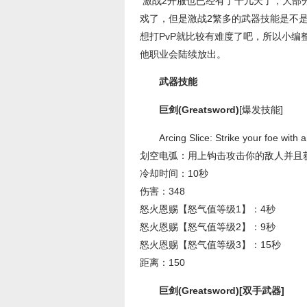
激战2开服也已经有了十几天了，大部
戏了，但是激战2繁多的武器技能是不是
想打PvP就比较有难度了吧，所以小
他职业会陆续放出。
武器技能
巨剑(Greatsword)
[爆发技能]
Arcing Slice: Strike your foe with 
划空电弧：用上钩击攻击你的敌人并且
冷却时间：10秒
伤害：348
怒火恩赐【怒气值等级1】：4秒
怒火恩赐【怒气值等级2】：9秒
怒火恩赐【怒气值等级3】：15秒
距离：150
巨剑(Greatsword)[双手武器]