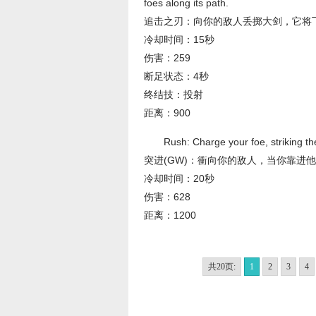
foes along its path.
追击之刃：向你的敌人丢掷大剑，它将
冷却时间：15秒
伤害：259
断足状态：4秒
终结技：投射
距离：900
Rush: Charge your foe, striking t
突进(GW)：衝向你的敌人，当你靠进
冷却时间：20秒
伤害：628
距离：1200
共20页:
1
2
3
4