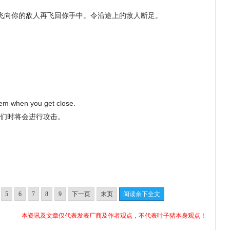
飞向你的敌人再飞回你手中。令沿途上的敌人断足。
hem when you get close.
他们时将会进行攻击。
5
6
7
8
9
下一页
末页
阅读余下全文
本资讯及文章仅代表发表厂商及作者观点，不代表叶子猪本身观点！