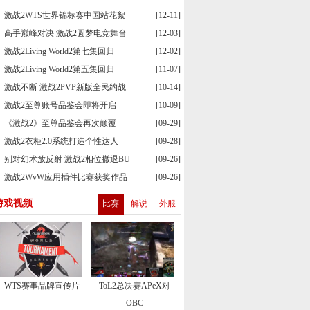
激战2WTS世界锦标赛中国站花絮
[12-11]
高手巅峰对决 激战2圆梦电竞舞台
[12-03]
激战2Living World2第七集回归
[12-02]
激战2Living World2第五集回归
[11-07]
激战不断 激战2PVP新版全民约战
[10-14]
激战2至尊账号品鉴会即将开启
[10-09]
《激战2》至尊品鉴会再次颠覆
[09-29]
激战2衣柜2.0系统打造个性达人
[09-28]
别对幻术放反射 激战2相位撤退BU
[09-26]
激战2WvW应用插件比赛获奖作品
[09-26]
游戏视频
比赛
解说
外服
WTS赛事品牌宣传片
ToL2总决赛APeX对
OBC