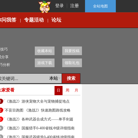
登录
注册
全站地图
你问我答
专题活动
论坛
|
|
移技巧
收藏本站
我要投稿
赋分享
游戏下载
领取礼包
技巧分析
本站
大家爱看
日
周
月
《激战2》游侠宠物大全与宠物捕捉地点
不盲目跑图 《激战2》快速跑图路线攻略
《激战2》各种武器合成方式——单手剑篇
《激战2》国服猎手0-400省钱冲级详细指南
《激战2》国服武器锻造0-400省钱冲级指南