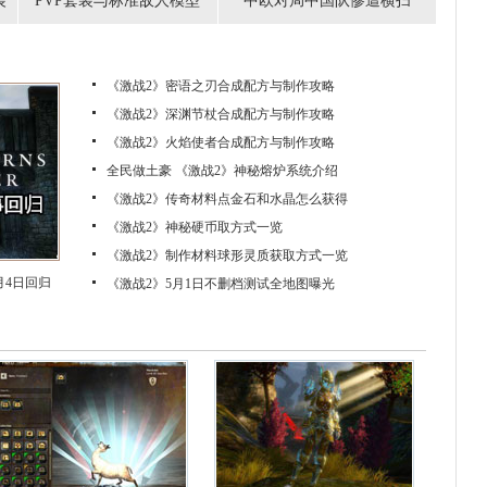
装
PVP套装与标准敌人模型
中欧对局中国队惨遭横扫
《激战2》密语之刃合成配方与制作攻略
《激战2》深渊节杖合成配方与制作攻略
《激战2》火焰使者合成配方与制作攻略
全民做土豪 《激战2》神秘熔炉系统介绍
《激战2》传奇材料点金石和水晶怎么获得
《激战2》神秘硬币取方式一览
《激战2》制作材料球形灵质获取方式一览
月4日回归
《激战2》5月1日不删档测试全地图曝光