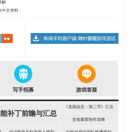
详解
表中文资料
写手招募
游戏答疑
《龙祸迫近：第二节》汇总
功能补丁前瞻与汇总
贪食藤窝制作攻略