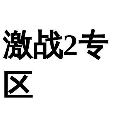
激战2专
区