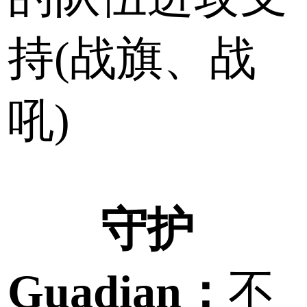
持(战旗、战
吼)
守护
Guadian：
不