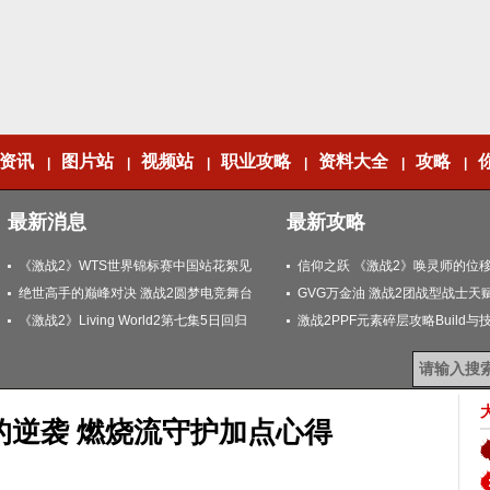
资讯
图片站
视频站
职业攻略
资料大全
攻略
|
|
|
|
|
|
最新消息
最新攻略
《激战2》WTS世界锦标赛中国站花絮见
信仰之跃 《激战2》唤灵师的位
闻
绝世高手的巅峰对决 激战2圆梦电竞舞台
GVG万金油 激战2团战型战士天
《激战2》Living World2第七集5日回归
激战2PPF元素碎层攻略Build与
的逆袭 燃烧流守护加点心得