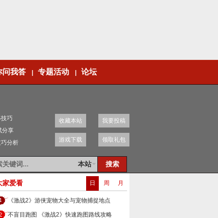
你问我答
专题活动
论坛
|
|
移技巧
收藏本站
我要投稿
赋分享
游戏下载
领取礼包
技巧分析
本站
大家爱看
日
周
月
《激战2》游侠宠物大全与宠物捕捉地点
不盲目跑图 《激战2》快速跑图路线攻略