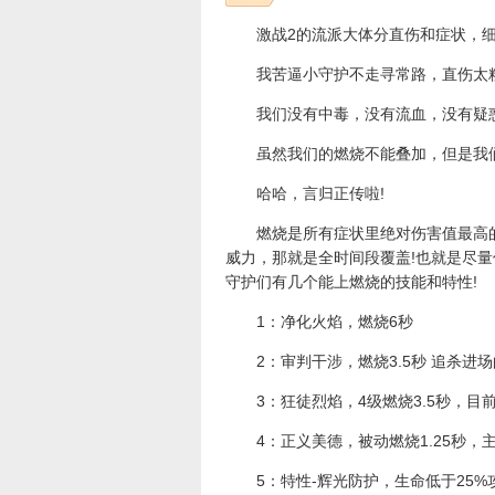
激战2的流派大体分直伤和症状，细
我苦逼小守护不走寻常路，直伤太粗暴
我们没有中毒，没有流血，没有疑惑
虽然我们的燃烧不能叠加，但是我们能
哈哈，言归正传啦!
燃烧是所有症状里绝对伤害值最高的
威力，那就是全时间段覆盖!也就是尽
守护们有几个能上燃烧的技能和特性!
1：净化火焰，燃烧6秒
2：审判干涉，燃烧3.5秒 追杀进场
3：狂徒烈焰，4级燃烧3.5秒，目前
4：正义美德，被动燃烧1.25秒，主动
5：特性-辉光防护，生命低于25%攻