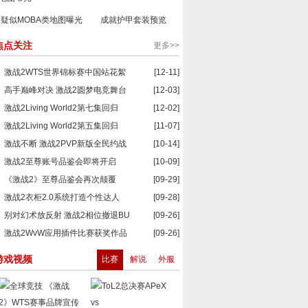
疑似MOBA类地图曝光
成就护甲套装预览
焦点关注
更多>>
激战2WTS世界锦标赛中国站花絮
[12-11]
高手巅峰对决 激战2圆梦电竞舞台
[12-03]
激战2Living World2第七集回归
[12-02]
激战2Living World2第五集回归
[11-07]
激战不断 激战2PVP新版全民约战
[10-14]
激战2至尊账号品鉴会即将开启
[10-09]
《激战2》至尊品鉴会再次颠覆
[09-29]
激战2衣柜2.0系统打造个性达人
[09-28]
别对幻术放反射 激战2相位撤退BU
[09-26]
激战2WvW应用插件比赛获奖作品
[09-26]
游戏视频
比赛
解说
外服