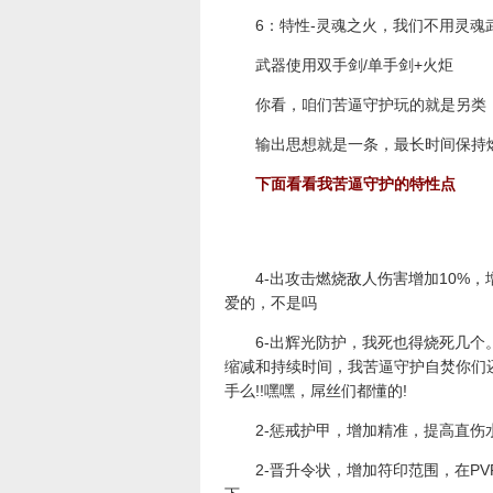
6：特性-灵魂之火，我们不用灵魂
武器使用双手剑/单手剑+火炬
你看，咱们苦逼守护玩的就是另类，火
输出思想就是一条，最长时间保持
下面看看我苦逼守护的特性点
4-出攻击燃烧敌人伤害增加10%，
爱的，不是吗
6-出辉光防护，我死也得烧死几个。
缩减和持续时间，我苦逼守护自焚你们还
手么!!嘿嘿，屌丝们都懂的!
2-惩戒护甲，增加精准，提高直伤
2-晋升令状，增加符印范围，在PV