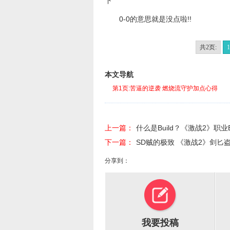
下
0-0的意思就是没点啦!!
共2页:
1
本文导航
第1页:苦逼的逆袭 燃烧流守护加点心得
上一篇：
什么是Build？《激战2》职业B
下一篇：
SD贼的极致 《激战2》剑匕
分享到：
我要投稿