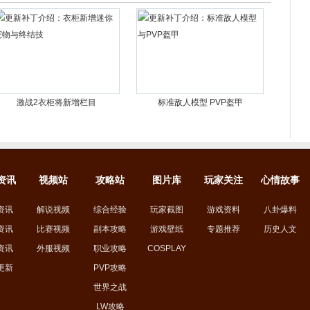
激战2衣柜将新增栏目
标准敌人模型 PVP盔甲
资讯
视频站
攻略站
图片库
玩家关注
心情故事
资讯
解说视频
综合经验
玩家截图
游戏资料
八卦爆料
资讯
比赛视频
副本攻略
游戏壁纸
专题推荐
历史人文
资讯
外服视频
职业攻略
COSPLAY
更新
PVP攻略
世界之战
LW攻略