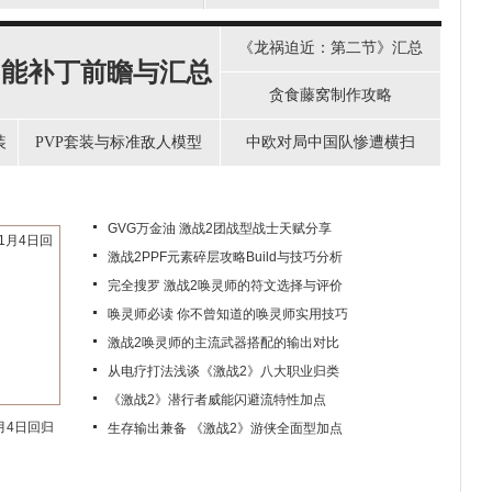
《龙祸迫近：第二节》汇总
功能补丁前瞻与汇总
贪食藤窝制作攻略
装
PVP套装与标准敌人模型
中欧对局中国队惨遭横扫
GVG万金油 激战2团战型战士天赋分享
激战2PPF元素碎层攻略Build与技巧分析
完全搜罗 激战2唤灵师的符文选择与评价
唤灵师必读 你不曾知道的唤灵师实用技巧
激战2唤灵师的主流武器搭配的输出对比
从电疗打法浅谈《激战2》八大职业归类
《激战2》潜行者威能闪避流特性加点
月4日回归
生存输出兼备 《激战2》游侠全面型加点