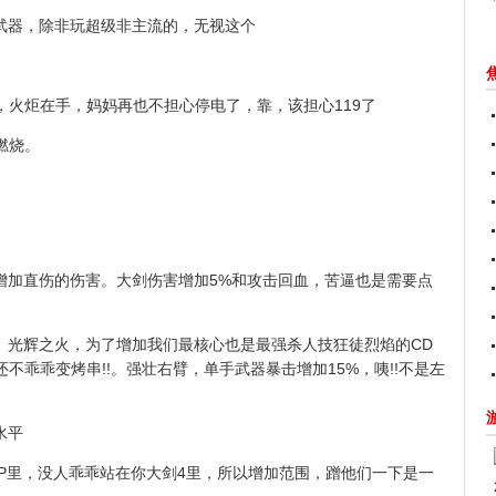
武器，除非玩超级非主流的，无视这个
炬在手，妈妈再也不担心停电了，靠，该担心119了
燃烧。
增加直伤的伤害。大剑伤害增加5%和攻击回血，苦逼也是需要点
光辉之火，为了增加我们最核心也是最强杀人技狂徒烈焰的CD
不乖乖变烤串!!。强壮右臂，单手武器暴击增加15%，咦!!不是左
水平
P里，没人乖乖站在你大剑4里，所以增加范围，蹭他们一下是一