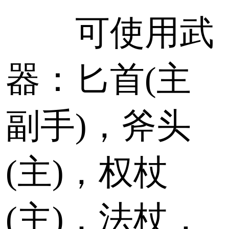
可使用武
器：匕首(主
副手)，斧头
(主)，权杖
(主)，法杖，