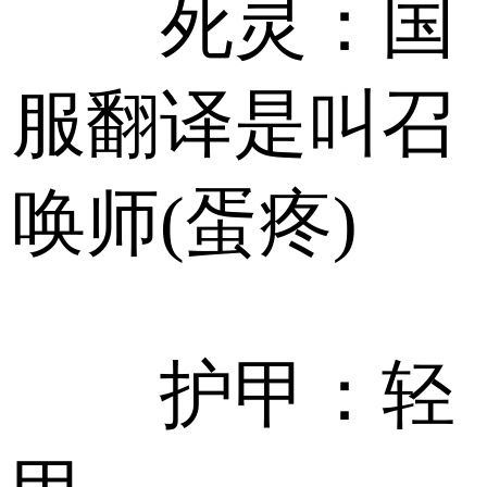
死灵：国
服翻译是叫召
唤师(蛋疼)
护甲：轻