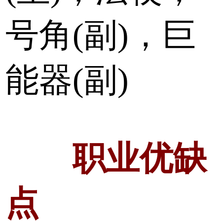
号角(副)，巨
能器(副)
职业优缺
点