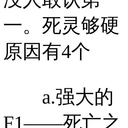
一。死灵够硬
原因有4个
a.强大的
F1——死亡之