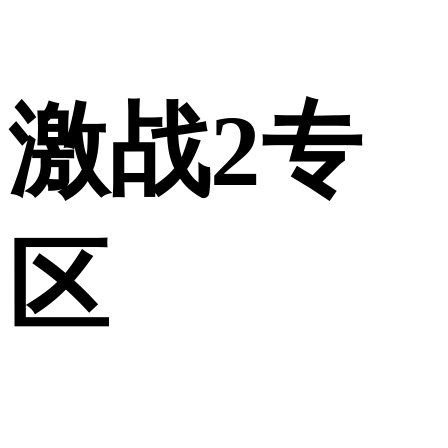
激战2专
区