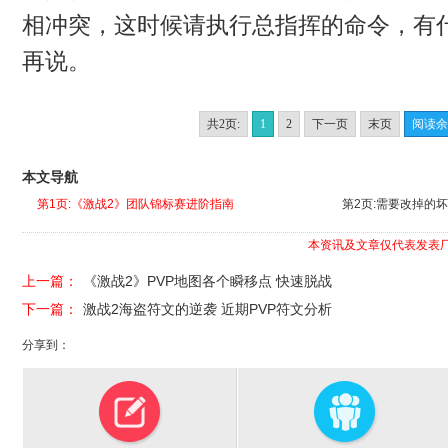
相冲突，这时候请执行总指挥的命令，有
再说。
共2页:
1
2
下一页
末页
阅读余
本文导航
第1页:《激战2》团队锦标赛进阶指南
第2页:需要改掉的
本资讯及文章仅代表发表
上一篇：
《激战2》PVP地图各个瞬移点 快速脱战
下一篇：
激战2海盗符文的逆袭 近期PVP符文分析
分享到：