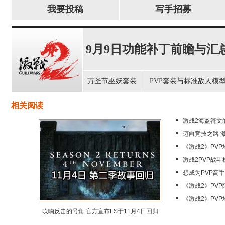
我要投稿
写手招募
9月9日功能补丁前瞻与汇
万圣节巫妖套装
PVP套装与标准敌人模
相关阅读
激战2海盗符文
迈向竞技之路 
《激战2》PV
激战2PVP战
想成为PVP高手
《激战2》PV
《激战2》PV
吹响反击的号角 官方宣布LS于11月4日回归