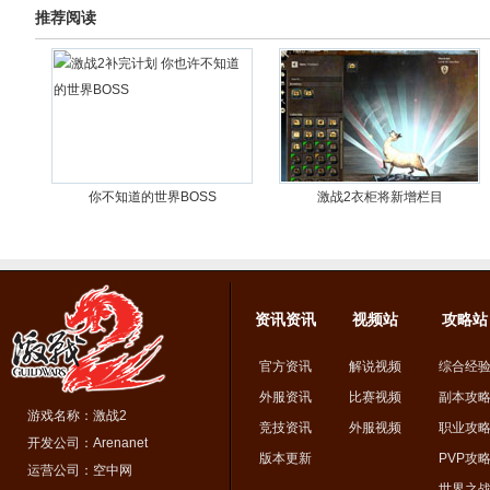
推荐阅读
你不知道的世界BOSS
激战2衣柜将新增栏目
资讯资讯
视频站
攻略站
官方资讯
解说视频
综合经
外服资讯
比赛视频
副本攻
游戏名称：激战2
竞技资讯
外服视频
职业攻
开发公司：Arenanet
版本更新
PVP攻
运营公司：空中网
世界之