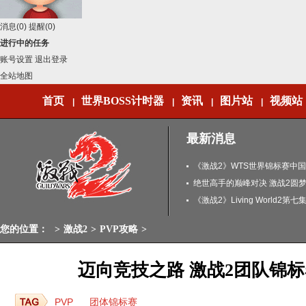
消息
(0)
提醒
(0)
进行中的任务
账号设置
退出登录
全站地图
首页
世界BOSS计时器
资讯
图片站
视频站
|
|
|
|
最新消息
《激战2》WTS世界锦标赛中
闻
绝世高手的巅峰对决 激战2圆
《激战2》Living World2第
您的位置：
>
激战2
>
PVP攻略
>
迈向竞技之路 激战2团队锦
PVP
团体锦标赛